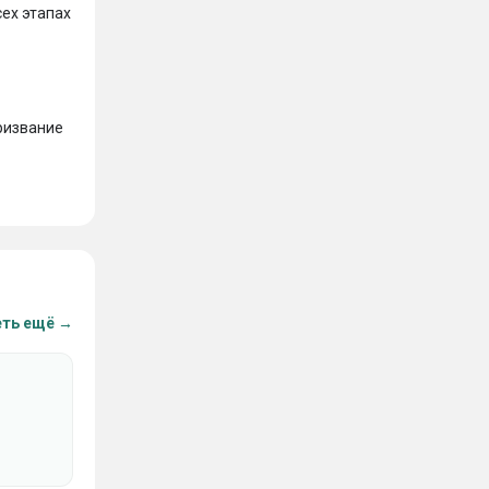
ех этапах 
извание 
ть ещё →