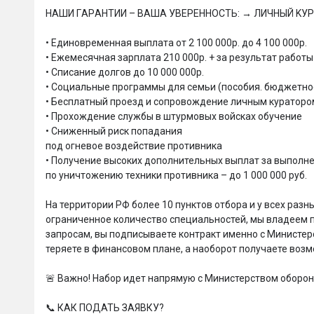
HАШИ ГAРAНТИИ – ВАША УВЕPЕHНОСТЬ: → ЛИЧHЫЙ KУP
• Единовременная выплата от 2 100 000р. до 4 100 000р. 

• Ежемесячная зарплата 210 000р. + за результат работы д
• Списание долгов до 10 000 000р. 

• Социальные программы для семьи (пособия. бюджетное 
• Бесплатный проезд и сопровождение личным кураторо
• Прохождение службы в штурмовых войсках обучение

• Сниженный риск попадания 

под огневое воздействие противника

• Получение высоких дополнительных выплат за выполне
по уничтожению техники противника – до 1 000 000 руб.

На территории РФ более 10 пунктов отбора и у всех разные
ограниченное количество специальностей, мы владеем
запросам, вы подписываете контракт именно с Министерст
теряете в финансовом плане, а наоборот получаете возм
🚨 Важно! Набор идет напрямую с Министерством обороны
📞 КАК ПОДАТЬ ЗАЯВКУ?
