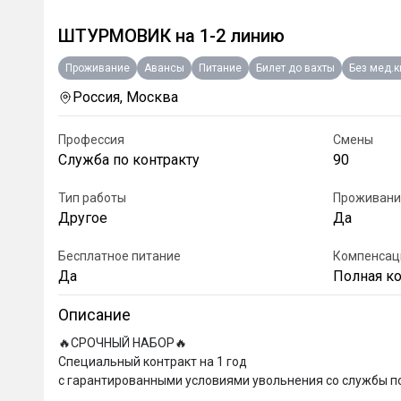
ШТУРМОВИК на 1-2 линию
Проживание
Авансы
Питание
Билет до вахты
Без мед.
Россия, Москва
Профессия
Смены
Служба по контракту
90
Тип работы
Проживани
Другое
Да
Бесплатное питание
Компенсац
Да
Полная к
Описание
🔥СРОЧНЫЙ НАБОР🔥

Специальный контракт на 1 год 

с гарантированными условиями увольнения со службы по