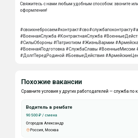
Свяжитесь с нами любым удобным способом: звоните или
оформления!

#своихнебросаем#контракт#сво#службапоконтракту#
#ВоеннаяСлужба #КонтрактнаяСлужба #ВоенныеДейст
#СилыОбороны #Патриотизм #ЖизньВармии #Армейска
#ВоеннаяПодготовка #СлужбаСлавы #ВоенныеМиссии #
#ДолгПередРодиной #БоевыеДействия #АрмейскиеЦен
Похожие вакансии
Сравните условия у других работодателей — служба по 
Водитель в рембате
90 500 ₽ / смена
Огородов Александр
Россия, Москва