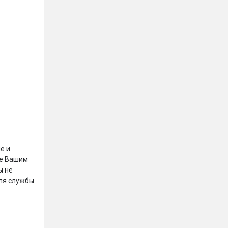
е и 
е Вашим 
 не 
я службы.
