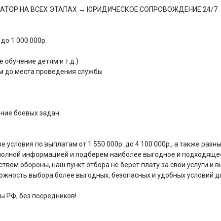
АТOP HA BСЕХ ЭTAПAX → ЮРИДИЧEСКОЕ СОПРОВOЖДEHИE 24/7

о 1 000 000р.

обучение детям и т.д.)

м до места проведения службы

ние боевых задач 

 условия по выплатам от 1 550 000р. до 4 100 000р., а также разны
 полной информацией и подберем наиболее выгодное и подходяще
вом обороны, наш пункт отбора не берет плату за свои услуги и вы
ожность выбора более выгодных, безопасных и удобных условий дл
 РФ, без посредников!
