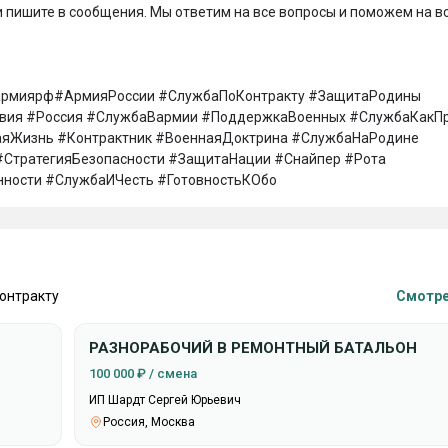
 пишите в сообщения. Мы ответим на все вопросы и поможем на вс
армиярф#АрмияРоссии #СлужбаПоКонтракту #ЗащитаРодины 
вия #Россия #СлужбаВармии #ПоддержкаВоенных #СлужбаКакПр
яЖизнь #Контрактник #ВоеннаяДоктрина #СлужбаНаРодине 
СтратегияБезопасности #ЗащитаНации #Снайпер #Рота 
ности #СлужбаИЧесть #ГотовностьКОбо
контракту
Смотре
РАЗНОРАБОЧИЙ В РЕМОНТНЫЙ БАТАЛЬОН
100 000 ₽ / смена
ИП Шардт Сергей Юрьевич
Россия, Москва