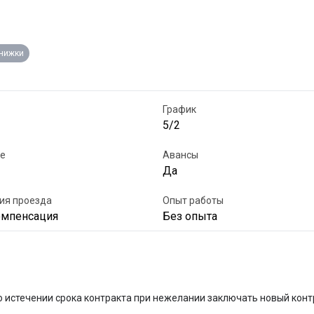
книжки
График
5/2
е
Авансы
Да
ия проезда
Опыт работы
омпенсация
Без опыта
 истечении срока контракта при нежелании заключать новый контр