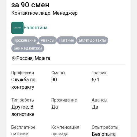
за
90 смен
Контактное лицо:
Менеджер
Валентина
Проживание
Авансы
Питание
Билет до вахты
Без мед.книжки
Россия, Можга
Профессия
Смены
График
Служба по
90
6/1
контракту
Тип работы
Проживание
Авансы
Другое, В
Да
Да
логистике
Бесплатное
Компенсация
Опыт работы
питание
проезда
Без опыта