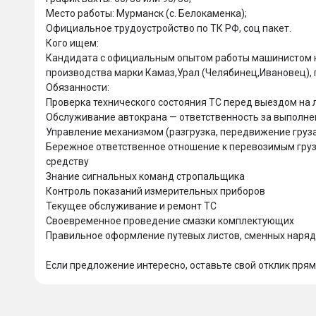
Место работы: Мурманск (с. Белокаменка);

Официальное трудоустройство по ТК РФ, соц пакет.

Кого ищем:

Кандидата с официальным опытом работы машинистом кр
производства марки Камаз,Урал (Челябинец,Ивановец), г
Обязанности:

Проверка технического состояния ТС перед выездом на л
Обслуживание автокрана — ответственность за выполнен
Управление механизмом (разгрузка, передвижение груза
Бережное ответственное отношение к перевозимым груз
средству

Знание сигнальных команд стропальщика

Контроль показаний измерительных приборов

Текущее обслуживание и ремонт ТС

Своевременное проведение смазки комплектующих

Правильное оформление путевых листов, сменных наряд
Если предложение интересно, оставьте свой отклик пря