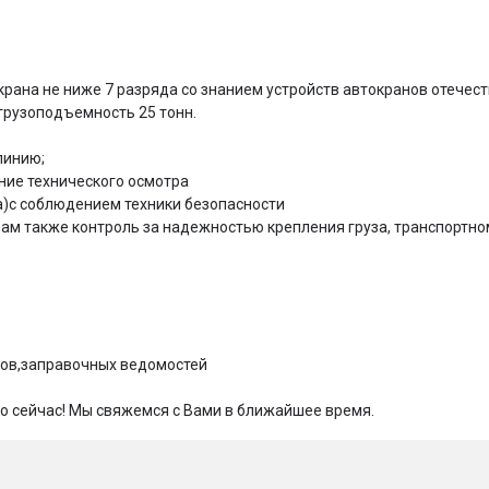
ана не ниже 7 разряда со знанием устройств автокранов отечест
рузоподъемность 25 тонн.

инию;

ие технического осмотра

)с соблюдением техники безопасности

ам также контроль за надежностью крепления груза, транспортно
ов,заправочных ведомостей

мо сейчас! Мы свяжемся с Вами в ближайшее время.