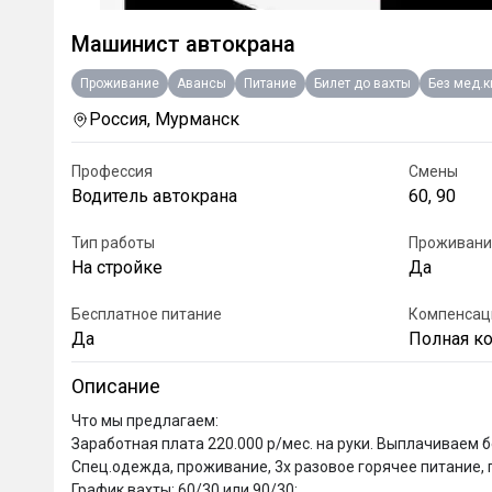
Машинист автокрана
Проживание
Авансы
Питание
Билет до вахты
Без мед.
Россия, Мурманск
Профессия
Смены
Водитель автокрана
60, 90
Тип работы
Проживани
На стройке
Да
Бесплатное питание
Компенсац
Да
Полная к
Описание
Что мы предлагаем:

Заработная плата 220.000 р/мес. на руки. Выплачиваем бе
Спец.одежда, проживание, 3х разовое горячее питание, 
График вахты: 60/30 или 90/30;
