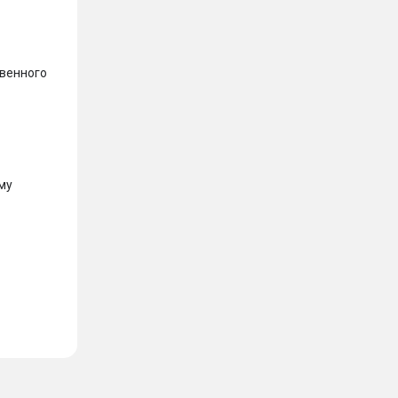
венного 
му 