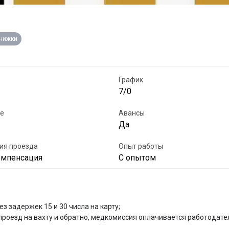
книжки
График
7/0
е
Авансы
Да
ия проезда
Опыт работы
омпенсация
С опытом
з задержек 15 и 30 числа на карту;

проезд на вахту и обратно, медкомиссия оплачивается работодател