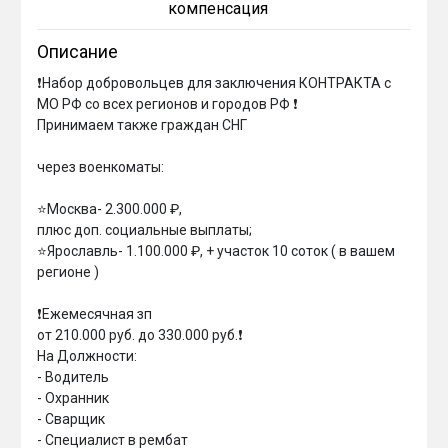
компенсация
Описание
❗️Набор добровольцев для заключения КОНТРАКТА с 
МО РФ со всех регионов и городов РФ ❗️

Принимаем также граждан СНГ

через военкоматы:

⭐️Москва- 2.300.000 ₽,

плюс доп. социальные выплаты;

⭐️Ярославль- 1.100.000 ₽, + участок 10 соток ( в вашем 
регионе )

❗️Ежемесячная зп

от 210.000 руб. до 330.000 руб.❗️

На Должности:

- Водитель

- Охранник

- Сварщик

- Специалист в рембат
