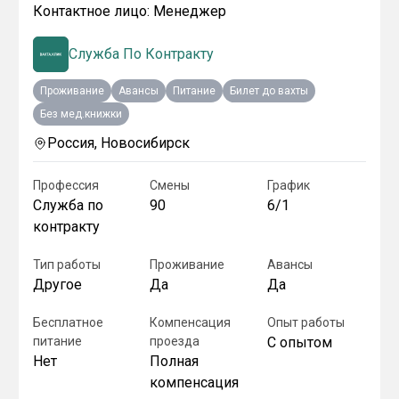
Контактное лицо:
Менеджер
Служба По Контракту
Проживание
Авансы
Питание
Билет до вахты
Без мед.книжки
Россия, Новосибирск
Профессия
Смены
График
Служба по
90
6/1
контракту
Тип работы
Проживание
Авансы
Другое
Да
Да
Бесплатное
Компенсация
Опыт работы
питание
проезда
С опытом
Нет
Полная
компенсация