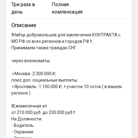
Три раза в
Полная
день
компенсация
Описание
❗️Набор добровольцев для заключения КОНТРАКТА с 
МО РФ со всех регионов и городов РФ ❗️

Принимаем также граждан СНГ

через военкоматы:

⭐️Москва- 2.300.000 ₽,

плюс доп. социальные выплаты;

⭐️Ярославль- 1.100.000 ₽, + участок 10 соток ( в вашем 
регионе )

❗️Ежемесячная зп

от 210.000 руб. до 330.000 руб.❗️

На Должности:

- Водитель

- Охранник
