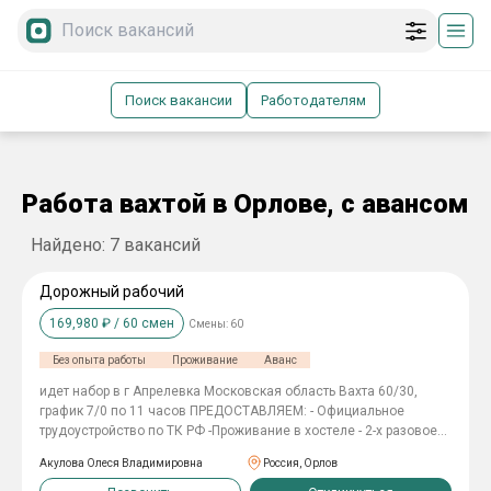
Поиск вакансии
Работодателям
Работа вахтой в Орлове, с авансом
Найдено:
7
вакансий
Дорожный рабочий
169,980
₽ /
60
смен
Смены:
60
Без опыта работы
Проживание
Аванс
идет набор в г Апрелевка Московская область Вахта 60/30,
график 7/0 по 11 часов ПРЕДОСТАВЛЯЕМ: - Официальное
трудоустройство по ТК РФ -Проживание в хостеле - 2-х разовое
питание -Спецодежда за счёт компании -Билеты покупаем на
Акулова Олеся Владимировна
Россия, Орлов
вахту и с вахты (компенсация 4000 рублей) -Выплаты два раза в
месяц