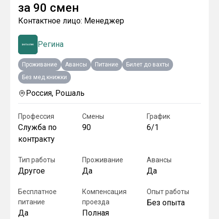
за
90 смен
Контактное лицо:
Менеджер
Регина
Проживание
Авансы
Питание
Билет до вахты
Без мед.книжки
Россия, Рошаль
Профессия
Смены
График
Служба по
90
6/1
контракту
Тип работы
Проживание
Авансы
Другое
Да
Да
Бесплатное
Компенсация
Опыт работы
питание
проезда
Без опыта
Да
Полная