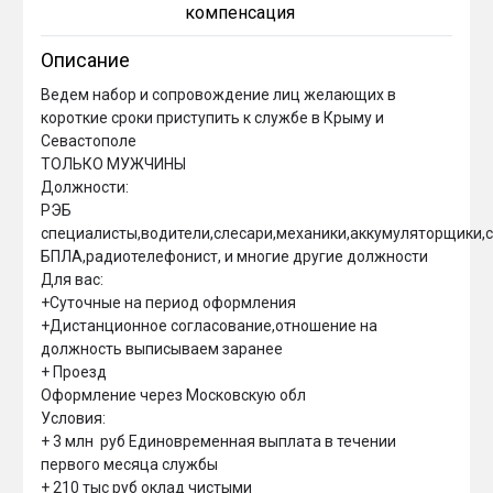
компенсация
Описание
Ведем набор и сопровождение лиц желающих в 
короткие сроки приступить к службе в Крыму и 
Севастополе

ТОЛЬКО МУЖЧИНЫ

Должности:

РЭБ 
специалисты,водители,слесари,механики,аккумуляторщики,са
БПЛА,радиотелефонист, и многие другие должности

Для вас:

+Суточные на период оформления

+Дистанционное согласование,отношение на 
должность выписываем заранее

+ Проезд 

Оформление через Московскую обл

Условия:

+ 3 млн  руб Единовременная выплата в течении 
первого месяца службы

+ 210 тыс руб оклад чистыми
