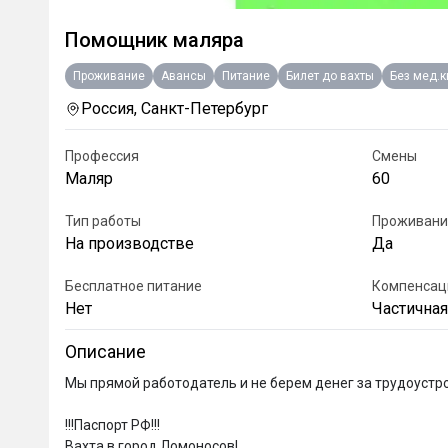
Помощник маляра
Проживание
Авансы
Питание
Билет до вахты
Без мед.
Россия, Санкт-Петербург
Профессия
Смены
Маляр
60
Тип работы
Проживани
На производстве
Да
Бесплатное питание
Компенсац
Нет
Частична
Описание
Мы прямой работодатель и не берем денег за трудоустро
‎!!!Паспорт РФ!!! 

‎Вахта в город Ломоносов!
