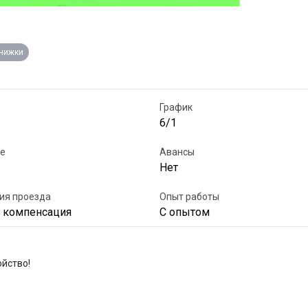
книжки
График
6/1
е
Авансы
Нет
ия проезда
Опыт работы
я компенсация
С опытом
йство!
