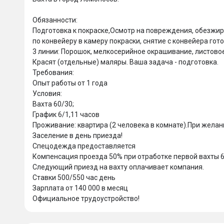
‎Обязанности:

‎Подготовка к покраске,‎Осмотр на повреждения, обезжир
по конвейеру в камеру покраски, снятие с конвейера гото
‎3 линии: Порошок, мелкосерийное окрашивание, листовое
‎Красят (отдельные) маляры. Ваша задача - подготовка. 

‎‎Требования:

‎Опыт работы от 1 года

‎‎Условия:

‎Вахта 60/30;

‎График 6/1,11 часов

‎Проживание: квартира (2 человека в комнате).При жела
Заселение в день приезда!

‎Спецодежда предоставляется

‎Компенсация проезда 50% при отработке первой вахты 60/
‎Следующий приезд на вахту оплачивает компания.

‎Ставки 500/550 час день

‎Зарплата от 140 000 в месяц

‎Официальное трудоустройство!