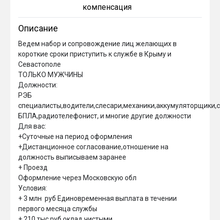
компенсация
Описание
Ведем набор и сопровождение лиц желающих в 
короткие сроки приступить к службе в Крыму и 
Севастополе

ТОЛЬКО МУЖЧИНЫ

Должности:

РЭБ 
специалисты,водители,слесари,механики,аккумуляторщики,са
БПЛА,радиотелефонист, и многие другие должности

Для вас:

+Суточные на период оформления

+Дистанционное согласование,отношение на 
должность выписываем заранее

+ Проезд 

Оформление через Московскую обл

Условия:

+ 3 млн  руб Единовременная выплата в течении 
первого месяца службы

+ 210 тыс руб оклад чистыми
