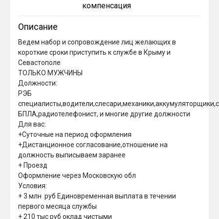
компенсация
Описание
Ведем набор и сопровождение лиц желающих в 
короткие сроки приступить к службе в Крыму и 
Севастополе

ТОЛЬКО МУЖЧИНЫ

Должности:

РЭБ 
специалисты,водители,слесари,механики,аккумуляторщики,са
БПЛА,радиотелефонист, и многие другие должности

Для вас:

+Суточные на период оформления

+Дистанционное согласование,отношение на 
должность выписываем заранее

+ Проезд 

Оформление через Московскую обл

Условия:

+ 3 млн  руб Единовременная выплата в течении 
первого месяца службы

+ 210 тыс руб оклад чистыми
