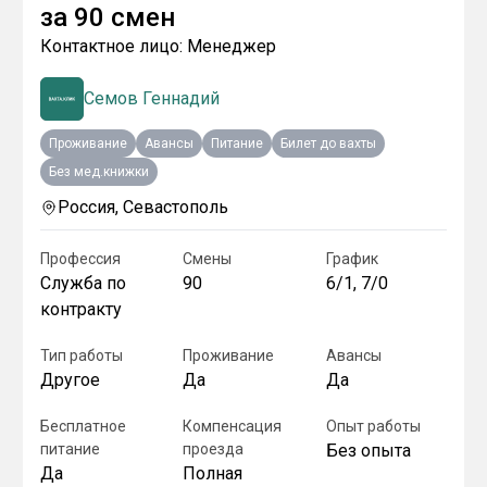
за
90 смен
Контактное лицо:
Менеджер
Семов Геннадий
Проживание
Авансы
Питание
Билет до вахты
Без мед.книжки
Россия, Севастополь
Профессия
Смены
График
Служба по
90
6/1, 7/0
контракту
Тип работы
Проживание
Авансы
Другое
Да
Да
Бесплатное
Компенсация
Опыт работы
питание
проезда
Без опыта
Да
Полная