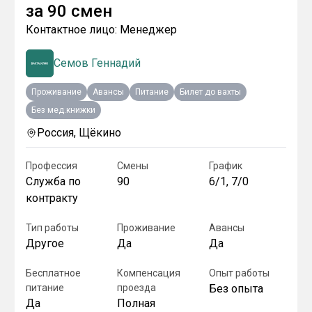
за
90 смен
Контактное лицо:
Менеджер
Семов Геннадий
Проживание
Авансы
Питание
Билет до вахты
Без мед.книжки
Россия, Щёкино
Профессия
Смены
График
Служба по
90
6/1, 7/0
контракту
Тип работы
Проживание
Авансы
Другое
Да
Да
Бесплатное
Компенсация
Опыт работы
питание
проезда
Без опыта
Да
Полная