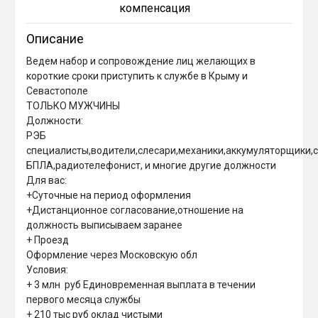
компенсация
Описание
Ведем набор и сопровождение лиц желающих в 
короткие сроки приступить к службе в Крыму и 
Севастополе

ТОЛЬКО МУЖЧИНЫ

Должности:

РЭБ 
специалисты,водители,слесари,механики,аккумуляторщики,са
БПЛА,радиотелефонист, и многие другие должности

Для вас:

+Суточные на период оформления

+Дистанционное согласование,отношение на 
должность выписываем заранее

+ Проезд 

Оформление через Московскую обл

Условия:

+ 3 млн  руб Единовременная выплата в течении 
первого месяца службы

+ 210 тыс руб оклад чистыми
