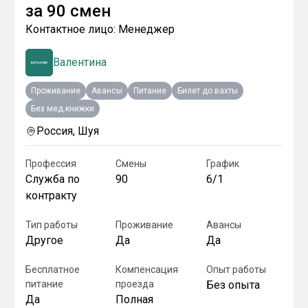
за
90 смен
Контактное лицо:
Менеджер
Валентина
Проживание
Авансы
Питание
Билет до вахты
Без мед.книжки
Россия, Шуя
Профессия
Смены
График
Служба по
90
6/1
контракту
Тип работы
Проживание
Авансы
Другое
Да
Да
Бесплатное
Компенсация
Опыт работы
питание
проезда
Без опыта
Да
Полная