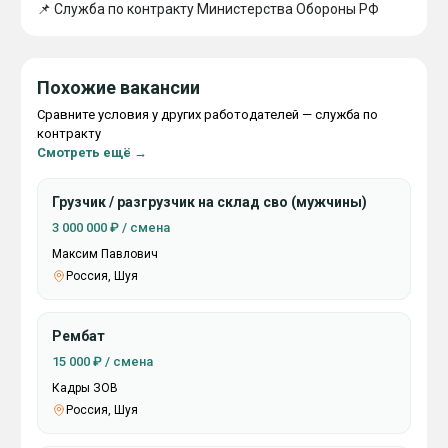
📌 Cлyжбa пo кoнтpaктy Mиниcтepcтвa Oбopoны PФ
Похожие вакансии
Сравните условия у других работодателей — служба по
контракту
Смотреть ещё →
Грузчик / разгрузчик на склад сво (мужчины)
3 000 000 ₽ / смена
Максим Павлович
Россия, Шуя
Рембат
15 000 ₽ / смена
Кадры ЗОВ
Россия, Шуя