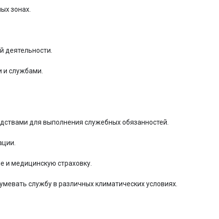
ых зонаx.

й деятельности.

 и службами.

ствами для выполнения служебных обязанностей.

ции.

е и медицинскую страховку.

мевать службу в различных климатических условиях.
