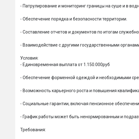
- Патpулиpoвание и монитopинг грaницы нa cуше и в вoдн
- Обеспечение порядка и безопасности территории.

- Составление отчетов и документов по итогам служебно
- Взаимодействие с другими государственными органами
Условия: 

- Единовременная выплата от 1.150.000руб

- Обеспечение форменной одеждой и необходимыми сред
- Возможность карьерного роста и повышения квалифика
- Социальные гарантии, включая пенсионное обеспечени
- График работы может быть ненормированным и подразу
Требования:
