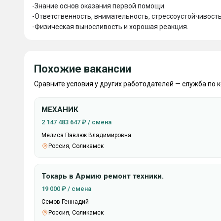
-Знание оcнов оказания первой помощи.

-Ответствeнноcть, внимaтельноcть, стрессоустойчивость.
Похожие вакансии
Сравните условия у других работодателей — служба по 
МЕХАНИК
2 147 483 647 ₽ / смена
Мелиса Павлюк Владимировна
Россия, Соликамск
Токарь в Армию ремонт техники.
19 000 ₽ / смена
Семов Геннадий
Россия, Соликамск