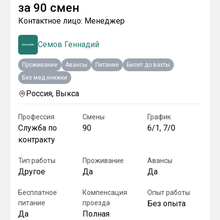
за
90 смен
Контактное лицо:
Менеджер
Семов Геннадий
Проживание
Авансы
Питание
Билет до вахты
Без мед.книжки
Россия, Выкса
Профессия
Смены
График
Служба по
90
6/1, 7/0
контракту
Тип работы
Проживание
Авансы
Другое
Да
Да
Бесплатное
Компенсация
Опыт работы
питание
проезда
Без опыта
Да
Полная