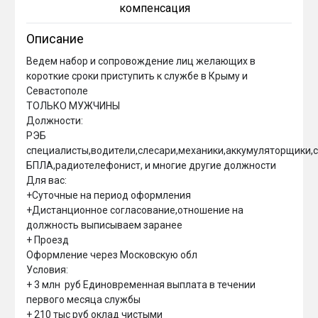
компенсация
Описание
Ведем набор и сопровождение лиц желающих в 
короткие сроки приступить к службе в Крыму и 
Севастополе

ТОЛЬКО МУЖЧИНЫ

Должности:

РЭБ 
специалисты,водители,слесари,механики,аккумуляторщики,са
БПЛА,радиотелефонист, и многие другие должности

Для вас:

+Суточные на период оформления

+Дистанционное согласование,отношение на 
должность выписываем заранее

+ Проезд 

Оформление через Московскую обл

Условия:

+ 3 млн  руб Единовременная выплата в течении 
первого месяца службы

+ 210 тыс руб оклад чистыми
