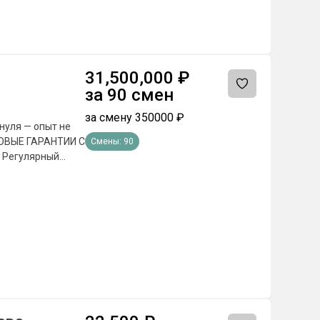
ниях, участие в
организации
при боевых
рмативами
31,500,000
₽
за
90
смен
диплом)
наре от 2-х лет
за смену
350000
₽
пертизе
нуля — опыт не
Смены:
90
. Регулярный
ительные премии
ава противника. -
епятствий и
тиллерийским
е уничтожения
пательных
овки в зоне