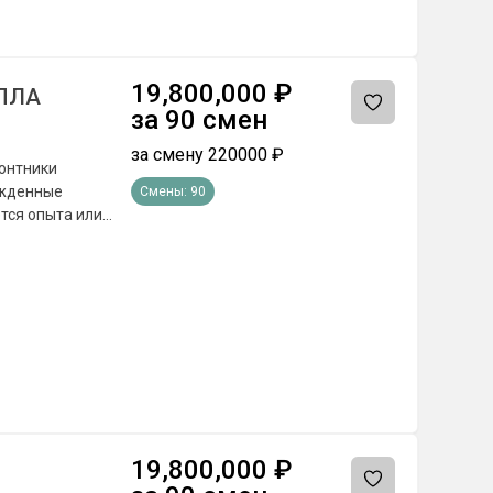
 000 до 2 700 000
19,800,000
₽
БПЛА
за
90
смен
за смену
220000
₽
онтники
ежденные
Смены:
90
тся опыта или
чиваемое.
онта беспилотных
 — схемотехника,
истем, работа в
ошивка,
равностей
х задач
та от Минобороны
19,800,000
₽
ублей