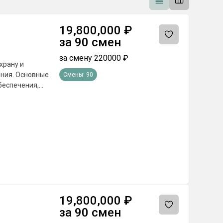
19,800,000
₽
за
90
смен
за смену
220000
₽
храну и
ения. Основные
Смены:
90
беспечения,
зоне.
 наблюдения и
проверка
а и выезда
осторонних лиц,
караула при
йств и освещения
журнала
е в
19,800,000
₽
ействие с
за
90
смен
араульной