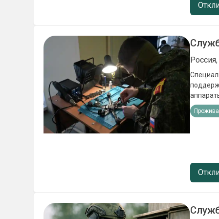
выплата 
Откли
рублей (
Служб
Россия,
Специал
поддерж
аппараты
техничес
Прожива
Обязанно
летател
пайка, р
сфере 3
настройка, обслужив
Взаимод
Откли
Обеспеч
Единовр
— 400 000 рублей Региональная выплата — от 4
Служб