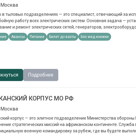
 Москва
 в тыловых подразделениях — это специалист, отвечающий за исп
ойную работу всех электрических систем. Основная задача — уста
ание и ремонт электрических сетей, генераторов, электрооборуд
и. Обязанности: Проведение диагностики электрического и
ние
Авансы
Питание
Билет до вахты
Без мед.книжки
нного оборудования военной техники с целью выявления неисправ
вление стартеров, систем зажигания и освещения грузовых авто
служивание электронных систем управления двигателем, бортовых
 Участие в ремонте и обслуживании бронетанковой техники и ма
ения Ведение документации по ремонту и обслуживанию закрепле
еменные выплаты при заключении контракта: Федеральная выпла
кнуться
Подробнее
1 600 000 до 2 700 000 рублей (в зависимости
от субъекта РФ) Итого при подписании контракта — от 2 000 000 до 3 400 
КАНСКИЙ КОРПУС МО РФ
 Москва
ский корпус — это элитное подразделение Министерства обороны 
нение стратегических миссий на африканском континенте. Служба
фициальную военную командировку за рубеж, где вы будете выпол