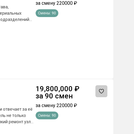
за смену
220000
₽
таможне или иных
ава,
Смены:
90
блей
 подразделений
 субъекта РФ)
 D, E
онтроль
нных сил для
 000 до 2 700 000
т 2 000 000 до 3
19,800,000
₽
за
90
смен
за смену
220000
₽
и отвечает за её
ель не только
Смены:
90
лкий ремонт узлов
 колонны вовремя