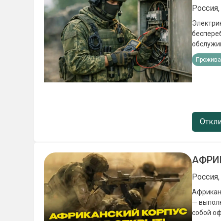
Россия,
Электрик
беспереб
обслужив
автомобилей и спецтехник
Прожива
электро
восстано
Урал) Об
приборов
обеспеч
Единовр
Откли
— 400 000 рублей Региональная выплата — от 
АФРИ
Россия,
Африкан
— выпол
собой о