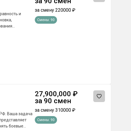
за
90
смен
за смену
220000
₽
равность и
новка,
Смены:
90
ования
ностей Ремонт и
мобилей (КАМАЗ,
 сетей и
шин тылового
нной техники
та от Минобороны
000 рублей
27,900,000
₽
за
90
смен
за смену
310000
₽
РФ. Ваша задача
 представляет
Смены:
90
нять боевые