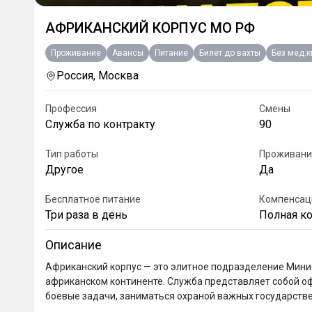
АФРИКАНСКИЙ КОРПУС МО РФ
Проживание
Авансы
Питание
Билет до вахты
Без мед.
Россия, Москва
Профессия
Смены
Служба по контракту
90
Тип работы
Проживани
Другое
Да
Бесплатное питание
Компенсац
Три раза в день
Полная к
Описание
Африканский корпус — это элитное подразделение Минис
африканском континенте. Служба представляет собой о
боевые задачи, заниматься охраной важных государстве