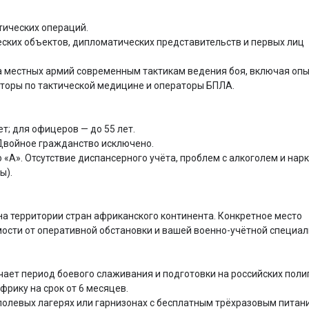
ических операций.

еских объектов, дипломатических представительств и первых лиц 
а местных армий современным тактикам ведения боя, включая опыт
торы по тактической медицине и операторы БПЛА.

т; для офицеров — до 55 лет. 

Двойное гражданство исключено.

 «А». Отсутствие диспансерного учёта, проблем с алкоголем и нарк
).

а территории стран африканского континента. Конкретное место 
сти от оперативной обстановки и вашей военно-учётной специаль
чает период боевого слаживания и подготовки на российских полиго
рику на срок от 6 месяцев.

олевых лагерях или гарнизонах с бесплатным трёхразовым питани