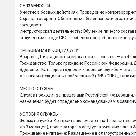
ОБЯЗАННОСТИ:

Участие в боевых действиях: Проведение контртеррорист
Охрана и оборона: Обеспечение безопасности стратегич
государств.

Инструкторская деятельность: Обучение личного состав
полученный в ходе СВО. Особенно востребованы инструк
ТРЕБОВАНИЯ К КОНДИДАТУ:

Возраст: Для рядового и сержантского состава — до 45 ле
Гражданство: Только граждане Российской Федерации. 
Здоровье: Категория годности к военной службе — строго
а также инфекционных заболеваний (ВИЧ/СПИД, гепатиты
МЕСТО СЛУЖБЫ:

Служба проходит за пределами Российской Федерации, н
назначения будет определено командованием в зависимо
УСЛОВИЯ СЛУЖБЫ:

Формат службы: Контракт заключается на 1 год. Он вклю
до 3 месяцев), после которого следует командировка в Аф
Проживание и питание: Размещение в благоустроенных п