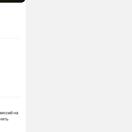
иссий на 
нять 