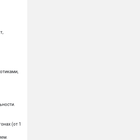
, 
отиками, 
ности.

нах (от 1 
ем.
