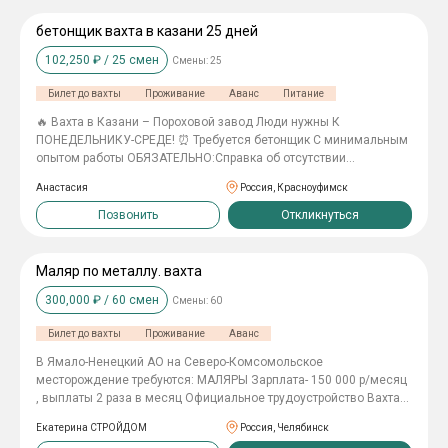
бетонщик вахта в казани 25 дней
102,250
₽ /
25
смен
Смены:
25
Билет до вахты
Проживание
Аванс
Питание
🔥 Вахта в Казани – Пороховой завод Люди нужны К
ПОНЕДЕЛЬНИКУ-СРЕДЕ! ⏰ Требуется бетонщик С минимальным
опытом работы ОБЯЗАТЕЛЬНО:Справка об отсутствии
судимостей Зарплата: 90 000 руб./мес. График: 30/30 Режим: 5/2
Анастасия
Россия, Красноуфимск
по 10 часов Мы предлагаем: ✅ Официальное трудоустройство
по ТК РФ ✅ Проживание в уютной квартире ✅ Суточные – 500
Позвонить
Откликнуться
руб./день ✅ Спецодежда – за счёт компании ✅ Билеты на вахту
и обратно – оплачиваем
Маляр по металлу. вахта
300,000
₽ /
60
смен
Смены:
60
Билет до вахты
Проживание
Аванс
В Ямало-Ненецкий АО на Северо-Комсомольское
месторождение требуются: МАЛЯРЫ Зарплата- 150 000 р/месяц
, выплаты 2 раза в месяц Официальное трудоустройство Вахта
60/30, 7/0 Проезд до места работы и обратно Проживание в
Екатерина СТРОЙДОМ
Россия, Челябинск
общежитии 3х разовое горячее питание Спецодежда