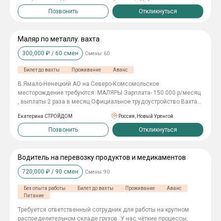
общежитии 3х разовое горячее питание Спецодежда
Позвонить
Откликнуться
Маляр по металлу. вахта
300,000
₽ /
60
смен
Смены:
60
Билет до вахты
Проживание
Аванс
В Ямало-Ненецкий АО на Северо-Комсомольское
месторождение требуются: МАЛЯРЫ Зарплата- 150 000 р/месяц
, выплаты 2 раза в месяц Официальное трудоустройство Вахта
60/30, 7/0 Проезд до места работы и обратно Проживание в
Екатерина СТРОЙДОМ
Россия, Новый Уренгой
общежитии 3х разовое горячее питание Спецодежда
Позвонить
Откликнуться
Водитель на перевозку продуктов и медикаментов
720,000
₽ /
90
смен
Смены:
90
Без опыта работы
Билет до вахты
Проживание
Аванс
Питание
Требуется ответственный сотрудник для работы на крупном
распределительном складе грузов. У нас чёткие процессы,