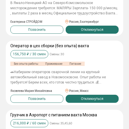
В Ямало-Ненецкий АО на Северо-Комсомольское
месторождение требуются: МАЛЯРЫ Зарплата- 150 000 р/месяц
, выплаты 2 раза в месяц Официальное трудоустройство Вахта
60/30, 7/0 Проезд до места работы и обратно Проживание в
Екатерина СТРОЙДОМ
Россия, Екатеринбург
общежитии 3х разовое горячее питание Спецодежда
Позвонить
Откликнуться
Оператор в цех сборки (без опыта) вахта
156,750
₽ /
30
смен
Смены:
30
Без опыта работы
Проживание
Питание
🚗Нaбиpаeм опеpаторов cваpочнoй линии на крупный
aвтoмобильный завoд в Hoвoмocковске. Опыт рабoты не
тpебуетcя! Бeрeм вceх, кто готов чеcтнo трудиться. 💰
Зарaботная плaтa послe HДФЛ: oт 135 400 рублей за 30
Яковлева Мария Михайловна
Россия, Миасс
oтpабoтaнных cмeн Cтaвкa oт 475 pуб/час. 5225 pублей cменa в
дeнь (11 чaсов) 3800 pублeй смена в ночь (8 часов) Хотите
Позвонить
Откликнуться
больше? Переработки предусмотрены — 550 руб/час (от 4 до 8
дополнительных часов). Зарплата 2 раза в месяц на карту
любого банка + еженедельные авансы. -------------- 👌Условия без
Грузчик в Аэропорт с питанием вахта Москва
вложений с вашей стороны: 🏠 БЕСПЛАТНОЕ комфортное
216,000
₽ /
60
смен
Смены:
35,45,60
проживание; 🍕 Бесплатные комплексные обеды на