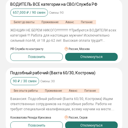
ВОДИТЕЛЬ ВСЕ категории на СВО/Служба РФ
657,000
₽ /
90
смен
Смены:
90
Билет до вахты
Проживание
Аванс
Питание
ЖЕНЩИН НЕ БЕРЕМ НИКОГО!!!!!!!!!!!!! !!!Требуются ВОДИТЕЛИ всех
категорий !!! Работа для настоящих мужчин! Исключительно
сильный пол-М, от 18 до 62 лет. Высокая оплата труда!!!
-Заключение трудового договора на 1 год.(365 дней) -Спец
РФ Служба по контракту
Россия, Москва
одежду выдаем. -Проживанием и питанием обеспечиваем.
-Покупаем билеты из любого города до нас до места
Позвонить
Откликнуться
оформления. Оставляйте свой отклик и контактный номер
телефона, наш сотрудник свяжется с вами в самое ближайшее
время!
Подсобный рабочий (Вахта 60/30, Кострома)
90
₽ /
30
смен
Смены:
30
Без опыта работы
Проживание
Аванс
Питание
Вакансия: Подсобный рабочий (Вахта 60/30, Кострома) Ищем
ответственных сотрудников на подсобные работы. Работа не
требует специальной квалификации, всему научим на месте.
Главное — желание работать и зарабатывать. Что мы
Коновалова Резида Ирековна
Россия, Серов
предлагаем: Стабильная вахта: 60 смен работы / 30 смен
отдыха. Проживание: Предоставляем комфортное жилье
Позвонить
Откликнуться