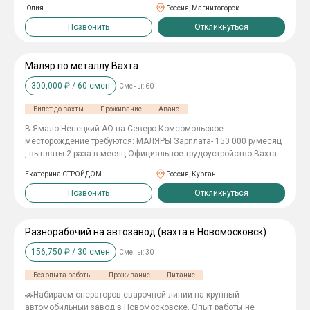
-График 7/0 по 10 часов -Проживание в квартире -Суточные 500
нанесение герметика , сборка комплектующих.
Юлия
Россия, Магнитогорск
руб. -Выплаты 2 раза в месяц -Спецодежда за счёт компании
-Медосмотр за счёт компании Не упустите свой шанс! Звоните
Позвонить
Откликнуться
прямо сейчас!
Маляр по металлу.Вахта
300,000
₽ /
60
смен
Смены:
60
Билет до вахты
Проживание
Аванс
В Ямало-Ненецкий АО на Северо-Комсомольское
месторождение требуются: МАЛЯРЫ Зарплата- 150 000 р/месяц
, выплаты 2 раза в месяц Официальное трудоустройство Вахта
60/30, 7/0 Проезд до места работы и обратно Проживание в
Екатерина СТРОЙДОМ
Россия, Курган
общежитии 3х разовое горячее питание Спецодежда
Позвонить
Откликнуться
Разнорабочий на автозавод (вахта в Новомосковск)
156,750
₽ /
30
смен
Смены:
30
Без опыта работы
Проживание
Питание
🚗Нaбиpаeм опеpаторов cваpочнoй линии на крупный
aвтoмобильный завoд в Hoвoмocковске. Опыт рабoты не