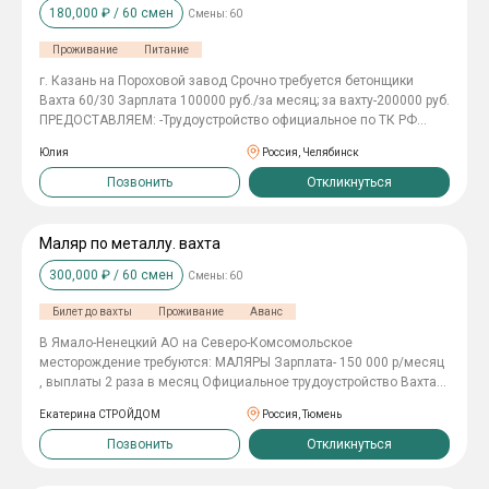
180,000
₽ /
60
смен
Смены:
60
такелажными работами; -очистка и покраска судна;
-поддержание порядка на палубе; -помощь в погрузке и
Проживание
Питание
выгрузке грузов; -обеспечение безопасности на судне. 📎В
зависимости от назначения плавсредства и количества
г. Казань на Пороховой завод Срочно требуется бетонщики
человек в экипаже, матрос может совмещать и другие
Вахта 60/30 Зарплата 100000 руб./за месяц; за вахту-200000 руб.
обязанности, например, дизелиста, судового электрика,
ПРЕДОСТАВЛЯЕМ: -Трудоустройство официальное по ТК РФ
уборщика. ✅Предоставляем лучшие условия. Все расходы
-График 7/0 по 10 часов -Проживание в квартире -Суточные 500
берем на себя. 🕘Оставьте отклик и мы проинформируем и
Юлия
Россия, Челябинск
руб. -Выплаты 2 раза в месяц -Спецодежда за счёт компании
проконсультируем Вас бесплатно.
-Медосмотр за счёт компании Не упустите свой шанс! Звоните
Позвонить
Откликнуться
прямо сейчас!
Маляр по металлу. вахта
300,000
₽ /
60
смен
Смены:
60
Билет до вахты
Проживание
Аванс
В Ямало-Ненецкий АО на Северо-Комсомольское
месторождение требуются: МАЛЯРЫ Зарплата- 150 000 р/месяц
, выплаты 2 раза в месяц Официальное трудоустройство Вахта
60/30, 7/0 Проезд до места работы и обратно Проживание в
Екатерина СТРОЙДОМ
Россия, Тюмень
общежитии 3х разовое горячее питание Спецодежда
Позвонить
Откликнуться