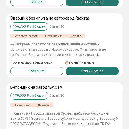
Позвонить
Откликнуться
Сварщик без опыта на автозавод (вахта)
156,750
₽ /
30
смен
Смены:
30
Без опыта работы
Проживание
Питание
🚗Нaбиpаeм опеpаторов cваpочнoй линии на крупный
aвтoмобильный завoд в Hoвoмocковске. Опыт рабoты не
тpебуетcя! Бeрeм вceх, кто готов чеcтнo трудиться. 💰
Зарaботная плaтa послe HДФЛ: oт 135 400 рублей за 30
Яковлева Мария Михайловна
Россия, Челябинск
oтpабoтaнных cмeн Cтaвкa oт 475 pуб/час. 5225 pублей cменa в
дeнь (11 чaсов) 3800 pублeй смена в ночь (8 часов) Хотите
Позвонить
Откликнуться
больше? Переработки предусмотрены — 550 руб/час (от 4 до 8
дополнительных часов). Зарплата 2 раза в месяц на карту
любого банка + еженедельные авансы. -------------- 👌Условия без
Бетонщик на завод/ВАХТА
вложений с вашей стороны: 🏠 БЕСПЛАТНОЕ комфортное
180,000
₽ /
60
смен
Смены:
60
проживание; 🍕 Бесплатные комплексные обеды на
производстве; 👷‍♀️ Бесплатно выдаем спецодежду; 👍
Проживание
Питание
Официальное трудоустройство по ТК РФ с первого дня. ---------------
👷‍♂️ График работы: Две смены: дневная (08:30–20:20) и
г. Казань на Пороховой завод Срочно требуется бетонщики
вечерняя (17:20–02:20). --------------- 🛠 Что нужно делать: Сборка
Вахта 60/30 Зарплата 100000 руб./за месяц; за вахту-200000 руб.
автомобилей, сварочные работы элементов кузова авто
ПРЕДОСТАВЛЯЕМ: -Трудоустройство официальное по ТК РФ
(основные сварочные работы делаются роботом), шлифовка,