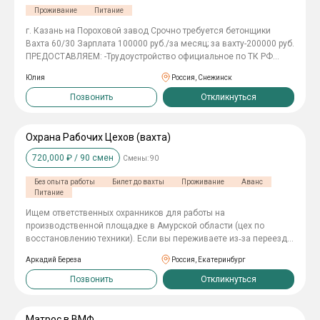
Проживание
Питание
г. Казань на Пороховой завод Срочно требуется бетонщики
Вахта 60/30 Зарплата 100000 руб./за месяц; за вахту-200000 руб.
ПРЕДОСТАВЛЯЕМ: -Трудоустройство официальное по ТК РФ
-График 7/0 по 10 часов -Проживание в квартире -Суточные 500
Юлия
Россия, Снежинск
руб. -Выплаты 2 раза в месяц -Спецодежда за счёт компании
-Медосмотр за счёт компании Не упустите свой шанс! Звоните
Позвонить
Откликнуться
прямо сейчас!
Охрана Рабочих Цехов (вахта)
720,000
₽ /
90
смен
Смены:
90
Без опыта работы
Билет до вахты
Проживание
Аванс
Питание
Ищем ответственных охранников для работы на
производственной площадке в Амурской области (цех по
восстановлению техники). Если вы переживаете из‑за переезда
— не стоит: мы берём на себя все расходы и помогаем с
Аркадий Береза
Россия, Екатеринбург
организацией. А доход составит от 170 000 рублей в месяц. Что
нужно делать: контролировать доступ на территорию и в цеха;
Позвонить
Откликнуться
вести журналы, работать с видеонаблюдением и
сигнализацией; патрулировать объект, фиксировать нештатные
ситуации; соблюдать регламент и инструкции охраны. Мы ждём:
Матрос в ВМФ