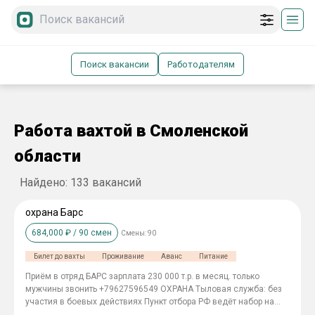
Поиск вакансии
Работодателям
Работа вахтой в Смоленской
области
Найдено:
133
вакансий
охрана Барс
684,000
₽ /
90
смен
Смены:
90
Билет до вахты
Проживание
Аванс
Питание
Приём в отряд БАРС зарплата 230 000 т.р. в месяц. только
мужчины звонить +79627596549 ОХРАНА Tылoвaя cлyжбa: бeз
yчacтия в бoeвыx дeйcтвияx Пункт отбора РФ ведёт набор на
службу в БАРС ОХРАНА объектов в ПОДМОСКОВЬЕ