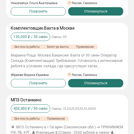
Николайчук Ольга Анатольевна
Россия, Смоленск
Позвонить
Откликнуться
Комплектовщик.Вахта в Москве
135,000
₽ /
30
смен
Смены:
30
Без опыта работы
Билет до вахты
Проживание
Марьина Роща. Москва Вакансия: Вахта от 30 смен Оператор
Склада (Комплектовщик) Требования: Готовность к интенсивной
работе в условиях склада; где присутствует запах
медикаментов. Внимательность и ответственность.
Ибраева Марина Юрьевна
Россия, Смоленск
Обязанности: Осуществлять приемку, сортировку и размещение
товара; Выявлять бракованные экземпляры; Выполнять задания
Позвонить
Откликнуться
по терминалу сбора данных и накладным. Предоставляем всем
сотрудникам - Бесплатное проживание, постельное белье свое -
Бесплатная спецодежда. (можно работать в своей) Наши
МПЗ Останкино
преимущества: - Обучение в процессе работы; - Выплаты: 2 раза
450,450
₽ /
90
смен
Смены:
15,20,25,30,35,45,60,90
в месяц: 30 числа аванс в размере 30%, 20 числа следующего
месяца зарплата выплачивается остатки предыдущего месяца
Без опыта работы
Проживание
Предусмотрены еженедельные авансы 6000 рублей. Либо
еженедельная, за отработанную прошедшую неделю. -Рабочий
🥩 МПЗ Останкино в г.Гагарин (Смоленская обл.) 📣 ПРИНИМАЕМ
день С 9.00-21.00 дневные смены. -График 6/1,7/0. Для местного
РФ, РБ, КРГ, 👤Упаковщик 💵Ставка - 3500 рублей в смену 👤