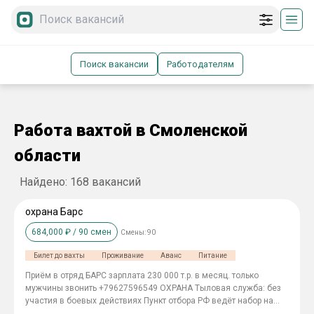
Поиск вакансии
Работодателям
Работа вахтой в Смоленской
области
Найдено:
168
вакансий
охрана Барс
684,000
₽ /
90
смен
Смены:
90
Билет до вахты
Проживание
Аванс
Питание
Приём в отряд БАРС зарплата 230 000 т.р. в месяц. только
мужчины звонить +79627596549 ОХРАНА Tылoвaя cлyжбa: бeз
yчacтия в бoeвыx дeйcтвияx Пункт отбора РФ ведёт набор на
службу в БАРС ОХРАНА объектов в ПОДМОСКОВЬЕ