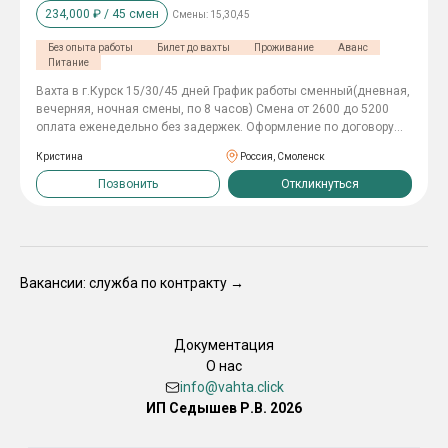
234,000
₽ /
45
смен
Смены:
15,30,45
стабильная работа; - Отпуск 65 дней - Бесплатный проезд к
месту отпуска и обратно (для работников и членов семьи) -
Без опыта работы
Билет до вахты
Проживание
Аванс
Списание долгов 🏆 СОЦИАЛЬНЫЕ ПРЕИМУЩЕСТВА – ЗАБОТА О
Питание
ВАШЕЙ СЕМЬЕ: БЮДЖЕТНЫЕ МЕСТА В ВУЗах ДЛЯ ДЕТЕЙ
ЖИЛИЩНЫЕ ПРОГРАММЫ ЛЬГОТЫ НА ОБУЧЕНИЕ ДЕТЕЙ В
Вахта в г.Курск 15/30/45 дней График работы сменный(дневная,
ШКОЛАХ/ДЕТСКИХ САДАХ ⚡️ КАК УСТРОИТЬСЯ? – ПРОСТО И
вечерняя, ночная смены, по 8 часов) Смена от 2600 до 5200
БЫСТРО!
оплата еженедельно без задержек. Оформление по договору
Упаковка товара в коробки не сложно всему научим Участие в
Кристина
Россия, Смоленск
инвентаризациях и учёте товара Поддержание чистоты и уюта в
зале Оформление простых документов
Позвонить
Откликнуться
Вакансии: служба по контракту →
Документация
О нас
info@vahta.click
ИП Седышев Р.В. 2026