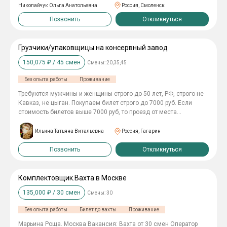
Николайчук Ольга Анатольевна
Россия, Смоленск
Позвонить
Откликнуться
Грузчики/упаковщицы на консервный завод
150,075
₽ /
45
смен
Смены:
20,35,45
Без опыта работы
Проживание
Требуются мужчины и женщины строго до 50 лет, РФ, строго не
Кавказ, не цыган. Покупаем билет строго до 7000 руб. Если
стоимость билетов выше 7000 руб, то проезд от места
жительства до объекта за свой счет. Пишите в
Макс-9523084424. 🥫ПРОИЗВОДСТВО КОНСЕРВ 🌏СМОЛЕНСКАЯ
Ильина Татьяна Витальевна
Россия, Гагарин
ОБЛ., Г. ГАГАРИН 📦ГРУЗЧИК/УПАКОВЩИК 📆ВАХТА ОТ 20 СМЕН
ПО ГРАФИКУ 6/1 ⏰СМЕНА ПО 11 ЧАСОВ *💰СТАВКА 3335
Позвонить
Откликнуться
РУБЛЕЙ ЗА СМЕНУ* *💰💰ЗА ВАХТУ 116 725 РУБЛЕЙ* 📃
ОФОРМЛЕНИЕ ПО СЗ 💵АВАНСЫ 3000-5000 РУБЛЕЙ
ЕЖЕНЕДЕЛЬНО 💳ЗАРАБОТНАЯ ПЛАТА ПО ФАКТУ
Комплектовщик.Вахта в Москве
ОТРАБОТАННЫХ СМЕН НА КАРТЫ АЛЬФА БАНК, СБЕРБАНК, ВТБ,
135,000
₽ /
30
смен
Смены:
30
ОЗОН, Т-БАНК ТРИЖДЫ В МЕСЯЦ (10/20/30 ЧИСЛА) 🇷🇺
ГРАЖДАНСТВО РФ 🧍‍♀️🧍‍♂️ЖЕНЩИНЫ/МУЖЧИНЫ ДО 50 ЛЕТ ЧТО
Без опыта работы
Билет до вахты
Проживание
ДЕЛАЕМ? • УПАКОВЩИЦЫ ФАСОВКА В КОРОБА И В Т/У ПЛЕНКУ •
ГРУЗЧИКИ РАЗГРУЗОЧНО-ПОГРУЗОЧНЫЕ РАБОТЫ МЫ
Марьина Роща. Москва Вакансия: Вахта от 30 смен Оператор