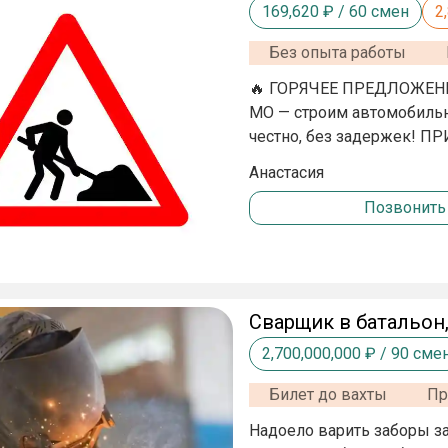
169,620
₽ /
60
смен
2
Без опыта работы
🔥 ГОРЯЧЕЕ ПРЕДЛОЖЕНИ
МО — строим автомобильную дорогу мечты! Зар
честно, без задержек! ПРИНИМАЕМ: БЕЗ ОПЫТА РАБОТЫ! ЧТО В ПАКЕТЕ
«ДОРОЖНЫЙ ПРО»: ✅ Офиц
Анастасия
схем); ✅ Проживание в хос
Позвонить
ужин — сил хватит на всё
✅ Билеты до вахты и обратно — 
укладка асфальта и щебня; • установка п
7/0, смена 11 часов.
Сварщик в батальон
2,700,000,000
₽ /
90
сме
Билет до вахты
Пр
Надоело варить заборы за