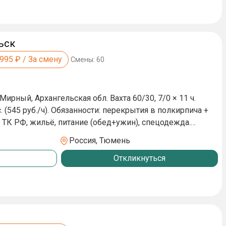
ОПАСНОСТИ!
ьск
,995
₽ / За смену
Смены:
60
хангельская обл. Вахта 60/30, 7/0 × 11 ч.
. (545 руб./ч). Обязанности: перекрытия в полкирпича +
а.
или компенсация до 4 000 руб. Пишите или звоните —
Россия, Тюмень
Откликнуться