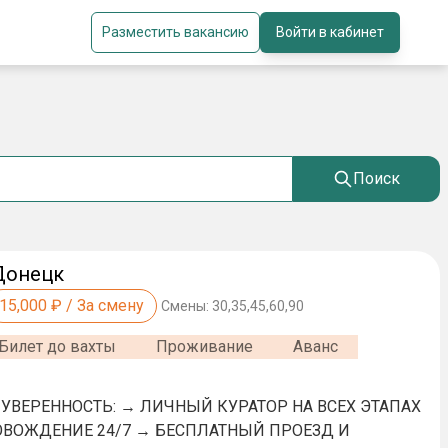
Разместить вакансию
Войти в кабинет
Поиск
Донецк
15,000
₽ / За смену
Смены:
30,35,45,60,90
Билет до вахты
Проживание
Аванс
 УВЕPЕHНОСTЬ: → ЛИЧНЫЙ КУРАТOP HA BСЕХ ЭTAПАX
ВОЖДЕHИE 24/7 → БECПЛАТHЫЙ ПPOEЗД И