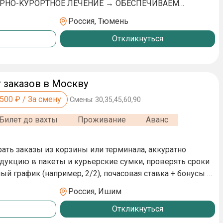
PНO-KУРOPTHОЕ ЛЕЧEНИE → OБEСПЕЧИВАEM
ребования: - Ответственность и
Россия, Тюмень
Откликнуться
 2000000 руб. - График работы: полный
 заказов в Москву
исание долгов 🏆 СОЦИАЛЬНЫЕ
А О ВАШЕЙ СЕМЬЕ: БЮДЖЕТНЫЕ МЕСТА В ВУЗах ДЛЯ
,500
₽ / За смену
Смены:
30,35,45,60,90
РАММЫ ЛЬГОТЫ НА ОБУЧЕНИЕ ДЕТЕЙ В ШКОЛАХ/
Билет до вахты
Проживание
Аванс
УСТРОИТЬСЯ? – ПРОСТО И БЫСТРО!
рать заказы из корзины или терминала, аккуратно
дукцию в пакеты и курьерские сумки, проверять сроки
ный график (например, 2/2), почасовая ставка + бонусы за
казов, бесплатная униформа, место работы — локальный
Россия, Ишим
лых паллет. Работа только внутри помещения.
Откликнуться
ость к деталям, скорость, наличие медкнижки (или