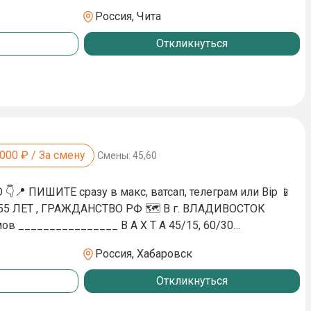
ЛИТОЧНИК 180тр в месяц 👷‍♂️ЭЛЕКТРОМОНТАЖНИК 150тр
Россия, Чита
ОНЩИК 140тр в месяц 👷‍♂️ПОДСОБНЫЙ РАБОЧИЙ 110тр в
Откликнуться
 ПО СБОРКЕ ЭЛЕМЕНТОВ КРОВЛИ 170тр в месяц
стел 2х разовое питание Спец одежду выдаем
!
,000
₽ / За смену
Смены:
45,60
📍 ПИШИТЕ сразу в макс, ватсап, телеграм или Bip 📱
55 ЛЕТ , ГРАЖДАНСТВО РФ 🗺 В г. ВЛАДИВОСТОК
5, 60/30
ЛИТОЧНИК 180тр в месяц 👷‍♂️ЭЛЕКТРОМОНТАЖНИК(
Россия, Хабаровск
яц 👷‍♂️ГИПСОКАРТОНЩИК 140тр в месяц 👷‍♂️ПОДСОБНЫЙ
Откликнуться
сяц 👷‍♂️МОНТАЖНИК ПО СБОРКЕ ЭЛЕМЕНТОВ КРОВЛИ