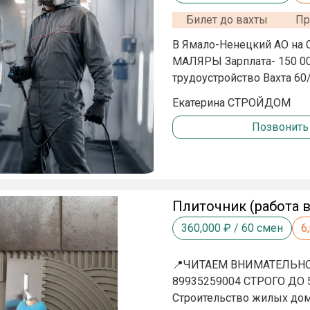
Билет до вахты
Пр
В Ямало-Ненецкий АО на Северо-Комсомольское месторождение требуются:
МАЛЯРЫ Зарплата- 150 000 р/м
трудоустройство Вахта 60
в общежитии 3х разовое 
Екатерина СТРОЙДОМ
Позвонить
Плиточник (работа в
360,000
₽ /
60
смен
6
📍ЧИТАЕМ ВНИМАТЕЛЬНО 👇
89935259004 СТРОГО ДО 
Строительство жилых домов ________________ В А Х Т А 45/1