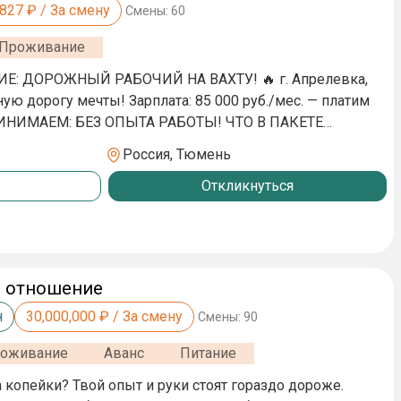
,827
₽ / За смену
Смены:
60
Проживание
Е: ДОРОЖНЫЙ РАБОЧИЙ НА ВАХТУ! 🔥 г. Апрелевка,
плата: 85 000 руб./мес. — платим
иальное трудоустройство (ТК РФ — никаких «серых»
Россия, Тюмень
теле (чистое и уютное); ✅ Питание 2 раза в день (обед и
Откликнуться
); ✅ Спецодежда — дарим, чтобы ты выглядел как профи;
или компенсация до 4 000 руб. ВАШИ ЗАДАЧИ: •
оребриков. УСЛОВИЯ: вахта 60/30, график
, отношение
н
30,000,000
₽ / За смену
Смены:
90
оживание
Аванс
Питание
 копейки? Твой опыт и руки стоят гораздо дороже.