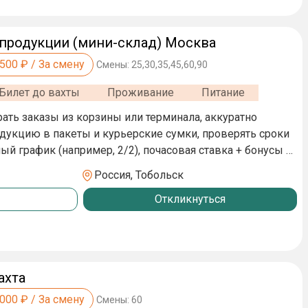
продукции (мини-склад) Москва
,500
₽ / За смену
Смены:
25,30,35,45,60,90
Билет до вахты
Проживание
Питание
рать заказы из корзины или терминала, аккуратно
дукцию в пакеты и курьерские сумки, проверять сроки
ный график (например, 2/2), почасовая ставка + бонусы за
казов, бесплатная униформа, место работы — локальный
Россия, Тобольск
лых паллет. Работа только внутри помещения.
Откликнуться
ость к деталям, скорость, наличие медкнижки (или
ахта
,000
₽ / За смену
Смены:
60