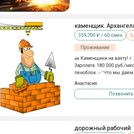
одежду выдаем Билет купим Трудоустройство официальное __________________
ПРОВЕРКА СЛУЖБЫ БЕЗ
каменщик. Архангел
359,700
₽ /
60
смен
5
Проживание
🧱 Каменщики на вахту! г. Мирный, Ар
Зарплата: 180 000 руб./мес
пеноблок. ✅ Что мы даём: ТК РФ, жильё, питание (обед+ужин), спецодежд
Билеты до вахты/обратно 
Анастасия
подробности по запросу!
Позвонить
дорожный рабочий