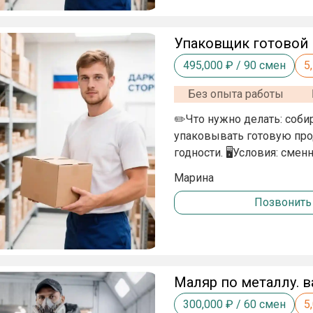
Упаковщик готовой 
495,000
₽ /
90
смен
5
Без опыта работы
✏️Что нужно делать: соби
упаковывать готовую про
годности. 🖥Условия: смен
количество собранных за
Марина
городской склад без тяже
Позвонить
⚙️Требования: внимательн
готовность ее оформить).
Маляр по металлу. в
300,000
₽ /
60
смен
5