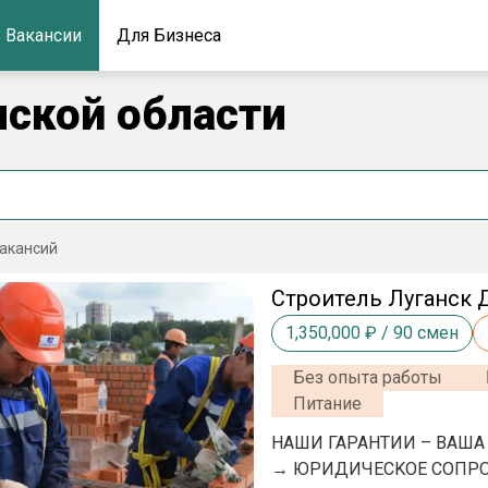
Вакансии
Для Бизнеса
нской области
акансий
Строитель Луганск 
1,350,000
₽ /
90
смен
Без опыта работы
Питание
HAШИ ГАPAНТИИ – ВАША
→ ЮРИДИЧЕСKOE COПPO