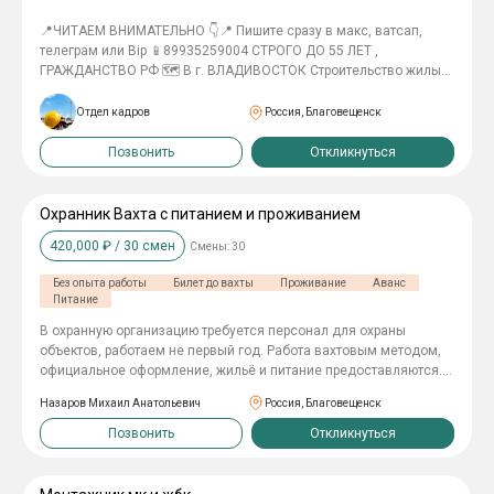
📍ЧИТАЕМ ВНИМАТЕЛЬНО 👇📍 Пишите сразу в макс, ватсап,
телеграм или Bip 📱89935259004 СТРОГО ДО 55 ЛЕТ ,
ГРАЖДАНСТВО РФ 🗺 В г. ВЛАДИВОСТОК Строительство жилых
домов ________________ В А Х Т А 45/15, 60/30 ________________
👷‍♂️ПЛИТОЧНИК-ОТДЕЛОЧНИК 180тр в месяц 👷‍♂️ЭЛЕКТРИК
Отдел кадров
Россия, Благовещенск
(прокладка кабеля ) 150тр в месяц 👷‍♂️ГИПСОКАРТОНЩИК 140тр в
месяц 👷‍♂️СЛЕСАРЬ САНТЕХНИК 150тр в месяц _________________
Позвонить
Откликнуться
Проживание в общежитии 2х разовое питание Спец одежду
выдаем Билет купим Трудоустройство официальное
__________________ ПРОВЕРКА СЛУЖБЫ БЕЗОПАСНОСТИ!
Охранник Вахта с питанием и проживанием
420,000
₽ /
30
смен
Смены:
30
Без опыта работы
Билет до вахты
Проживание
Аванс
Питание
В охранную организацию требуется персонал для охраны
объектов, работаем не первый год. Работа вахтовым методом,
официальное оформление, жильё и питание предоставляются.
Условия: - Вахта, возможен индивидуальный график; - Суточные
Назаров Михаил Анатольевич
Россия, Благовещенск
смены или по 12 часов; - Комфортное жильё, питание, форма -
бесплатно; - Выплаты без задержек, авансы; - Проезд за счет
Позвонить
Откликнуться
организации Требования: Физическая выносливость,
ответственность; - Лицензия не требуется (обучение на месте).
Объекты находятся на территории южных регионов, в т.ч. вблизи