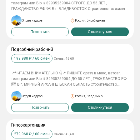
телеграм или Bip 📱89935259004 СТРОГО ДО 55 ЛЕТ ,
ГРАЖДАНСТВО РФ 🗺 В г. ВЛАДИВОСТОК Строительство жилых
домов ________________ В А Х Т А 45/15, 60/30 ________________
👷‍♂️ПЛИТОЧНИК 180тр в месяц 👷‍♂️ЭЛЕКТРОМОНТАЖНИК(
Отдел кадров
Россия, Биробиджан
слаботочка) 150тр в месяц 👷‍♂️ГИПСОКАРТОНЩИК 140тр в месяц
👷‍♂️ПОДСОБНЫЙ РАБОЧИЙ 110тр в месяц 👷‍♂️МОНТАЖНИК МК И
Позвонить
Откликнуться
ЖБК 140тр в месяц 👷‍♂️СВАРЩИК МК И ТРУБЫ 180тр в месяц
👷‍♂️МОНТАЖНИК ПО СБОРКЕ ЭЛЕМЕНТОВ КРОВЛИ 170тр в месяц
_________________ Проживание в общежитии 2х разовое питание
Подсобный рабочий
Спец одежду выдаем Билет купим Трудоустройство
199,980
₽ /
60
смен
Смены:
45,60
официальное __________________ ПРОВЕРКА СЛУЖБЫ
БЕЗОПАСНОСТИ!
📍ЧИТАЕМ ВНИМАТЕЛЬНО 👇📍 ПИШИТЕ сразу в макс, ватсап,
телеграм или Bip 📱89935259004 ДО 55 ЛЕТ , ГРАЖДАНСТВО РФ
🗺 В г. МИРНЫЙ АРХАНГЕЛЬСКАЯ ОБЛАСТЬ Строительство
жилых домов и сооружений 💰 зп 100тр в месяц ________________ В
А Х Т А 45/15, 60/30 _________________ Проживание 2х разовое
Отдел кадров
Россия, Владимир
питание Спец одежду выдаем Билет купим Трудоустройство
официальное __________________ ❗Нужна справка об отсутствии
Позвонить
Откликнуться
судимости ❗
Гипсокартонщик
279,960
₽ /
60
смен
Смены:
45,60