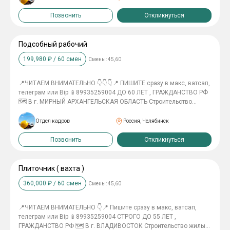
слаботочка) 150тр в месяц 👷‍♂️ГИПСОКАРТОНЩИК 140тр в месяц
👷‍♂️ПОДСОБНЫЙ РАБОЧИЙ 110тр в месяц 👷‍♂️МОНТАЖНИК МК И
Позвонить
Откликнуться
ЖБК 140тр в месяц 👷‍♂️СВАРЩИК МК И ТРУБЫ 180тр в месяц
👷‍♂️МОНТАЖНИК ПО СБОРКЕ ЭЛЕМЕНТОВ КРОВЛИ 170тр в месяц
_________________ Проживание в общежитии 2х разовое питание
Подсобный рабочий
Спец одежду выдаем Билет купим Трудоустройство
199,980
₽ /
60
смен
Смены:
45,60
официальное __________________ ПРОВЕРКА СЛУЖБЫ
БЕЗОПАСНОСТИ!
📍ЧИТАЕМ ВНИМАТЕЛЬНО 👇👇👇📍 ПИШИТЕ сразу в макс, ватсап,
телеграм или Bip 📱89935259004 ДО 60 ЛЕТ , ГРАЖДАНСТВО РФ
🗺 В г. МИРНЫЙ АРХАНГЕЛЬСКАЯ ОБЛАСТЬ Строительство
жилых домов и сооружений 💰 зп 100тр в месяц ________________ В
А Х Т А 45/15, 60/30 _________________ Проживание 2х разовое
Отдел кадров
Россия, Челябинск
питание Спец одежду выдаем Билет купим Трудоустройство
официальное __________________ ❗Нужна справка об отсутствии
Позвонить
Откликнуться
судимости ❗
Плиточник ( вахта )
360,000
₽ /
60
смен
Смены:
45,60
📍ЧИТАЕМ ВНИМАТЕЛЬНО 👇📍 Пишите сразу в макс, ватсап,
телеграм или Bip 📱89935259004 СТРОГО ДО 55 ЛЕТ ,
ГРАЖДАНСТВО РФ 🗺 В г. ВЛАДИВОСТОК Строительство жилых