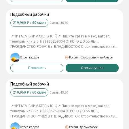
об отсутствии судимости!
Подсобный рабочий
219,960
₽ /
60
смен
Смены:
45,60
📍ЧИТАЕМ ВНИМАТЕЛЬНО 👇📍 Пишите сразу в макс, ватсап,
телеграм или Bip 📱89935259004 СТРОГО ДО 55 ЛЕТ ,
ГРАЖДАНСТВО РФ 🗺 В г. ВЛАДИВОСТОК Строительство жилых
домов ________________ В А Х Т А 45/15, 60/30 ________________
👷‍♂️ПЛИТОЧНИК 180тр в месяц 👷‍♂️ЭЛЕКТРОМОНТАЖНИК(
Отдел кадров
Россия, Комсомольск-на-Амуре
слаботочка) 150тр в месяц 👷‍♂️ГИПСОКАРТОНЩИК 140тр в месяц
👷‍♂️ПОДСОБНЫЙ РАБОЧИЙ 110тр в месяц 👷‍♂️МОНТАЖНИК МК И
Позвонить
Откликнуться
ЖБК 140тр в месяц 👷‍♂️СВАРЩИК МК И ТРУБЫ 180тр в месяц
👷‍♂️МОНТАЖНИК ПО СБОРКЕ ЭЛЕМЕНТОВ КРОВЛИ 170тр в месяц
_________________ Проживание в общежитии 2х разовое питание
Подсобный рабочий
Спец одежду выдаем Билет купим Трудоустройство
219,960
₽ /
60
смен
Смены:
45,60
официальное __________________ ПРОВЕРКА СЛУЖБЫ
БЕЗОПАСНОСТИ!
📍ЧИТАЕМ ВНИМАТЕЛЬНО 👇📍 Пишите сразу в макс, ватсап,
телеграм или Bip 📱89935259004 СТРОГО ДО 55 ЛЕТ ,
ГРАЖДАНСТВО РФ 🗺 В г. ВЛАДИВОСТОК Строительство жилых
домов ________________ В А Х Т А 45/15, 60/30 ________________
👷‍♂️ПЛИТОЧНИК 180тр в месяц 👷‍♂️ЭЛЕКТРОМОНТАЖНИК(
Отдел кадров
Россия, Дальнегорск