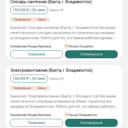
Слесарь-сантехник (Вахта, г. Владивосток)
150,000
₽ /
30
смен
Смены:
30
Проживание
Аванс
Вакансия: Слесарь-сантехник (Вахта, г. Владивосток) Мы ищем
ответственного слесаря-сантехника на строительство казармы
во Владивостоке. Работа для тех, кто привык работать руками и
ценит стабильность. Что нужно делать: Монтаж систем
Коновалова Резида Ирековна
Россия, Уссурийск
отопления, водоснабжения и канализации на объекте
(казарма). Установка сантехнического оборудования.
Позвонить
Откликнуться
Поддержание работоспособности инженерных сетей на
стройплощадке. Условия работы: Вахта: 60/30. Проживание:
предоставляем место в комфортном хостеле. Питание:
Электромонтажник (Вахта, г. Владивосток)
организовано двухразовое питание (за наш счет). Спецодежда:
150,000
₽ /
30
смен
Смены:
30
выдаем полный комплект по сезону. Проезд: билеты до места
работы мы покупаем сами.Важный момент: если стоимость
Проживание
Аванс
билета превышает 4 000 рублей, разница удерживается из
первой заработной платы. Что мы ждем от вас: Опыт работы по
Вакансия: Электромонтажник (Вахта, г. Владивосток) Мы ищем
специальности (сантехника, монтаж труб). Умение читать
ответственного электромонтажника на объект строительства
чертежи и схемы будет вашим преимуществом. Ответственное
казармы во Владивостоке. Работа для тех, кто привык работать
отношение к работе и соблюдение дисциплины на объекте.
на результат и ценит стабильность. Что нужно делать: Монтаж
Почему стоит работать с нами: Мы обеспечиваем всем
Коновалова Резида Ирековна
Россия, Владивосток
кабельных трасс, лотков; Прокладка кабеля; Установка
необходимым для жизни и работы, чтобы вы могли
электрооборудования, розеток, выключателей; Сборка и монтаж
Позвонить
Откликнуться
сосредоточиться на выполнении задач и заработке.
щитового оборудования. Наши условия: График: вахта 60/30.