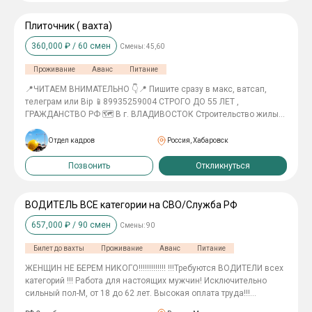
Плиточник ( вахта)
360,000
₽ /
60
смен
Смены:
45,60
Проживание
Аванс
Питание
📍ЧИТАЕМ ВНИМАТЕЛЬНО 👇📍 Пишите сразу в макс, ватсап,
телеграм или Bip 📱89935259004 СТРОГО ДО 55 ЛЕТ ,
ГРАЖДАНСТВО РФ 🗺 В г. ВЛАДИВОСТОК Строительство жилых
домов ________________ В А Х Т А 45/15, 60/30 ________________
👷‍♂️ПЛИТОЧНИК 180тр в месяц 👷‍♂️ЭЛЕКТРОМОНТАЖНИК(
Отдел кадров
Россия, Хабаровск
слаботочка) 150тр в месяц 👷‍♂️ГИПСОКАРТОНЩИК 140тр в месяц
👷‍♂️ПОДСОБНЫЙ РАБОЧИЙ 110тр в месяц 👷‍♂️МОНТАЖНИК МК И
Позвонить
Откликнуться
ЖБК 140тр в месяц 👷‍♂️СВАРЩИК МК И ТРУБЫ 180тр в месяц
👷‍♂️МОНТАЖНИК ПО СБОРКЕ ЭЛЕМЕНТОВ КРОВЛИ 170тр в месяц
_________________ Проживание в хостеле 2х разовое питание Спец
ВОДИТЕЛЬ ВСЕ категории на СВО/Служба РФ
одежду выдаем Билет купим Трудоустройство официальное
657,000
₽ /
90
смен
Смены:
90
__________________ ПРОВЕРКА СЛУЖБЫ БЕЗОПАСНОСТИ!
Билет до вахты
Проживание
Аванс
Питание
ЖЕНЩИН НЕ БЕРЕМ НИКОГО!!!!!!!!!!!!! !!!Требуются ВОДИТЕЛИ всех
категорий !!! Работа для настоящих мужчин! Исключительно
сильный пол-М, от 18 до 62 лет. Высокая оплата труда!!!
-Заключение трудового договора на 1 год.(365 дней) -Спец