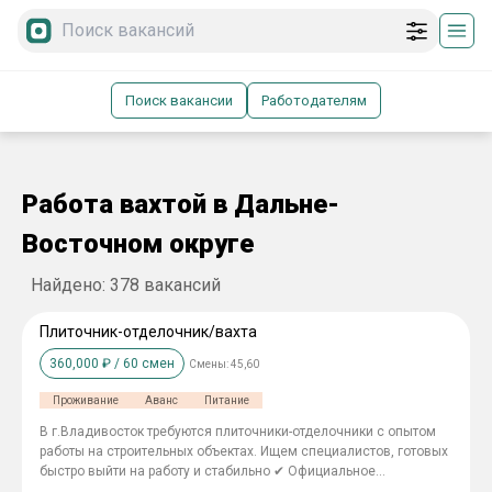
Поиск вакансии
Работодателям
Работа вахтой в Дальне-
Восточном округе
Найдено:
378
вакансий
Плиточник-отделочник/вахта
360,000
₽ /
60
смен
Смены:
45,60
Проживание
Аванс
Питание
В г.Владивосток требуются плиточники-отделочники с опытом
работы на строительных объектах. Ищем специалистов, готовых
быстро выйти на работу и стабильно ✔ Официальное
трудоустройство по ТК РФ ✔ Выплаты зарплаты 2 раза в месяц